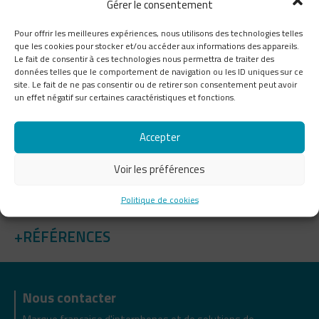
Gérer le consentement
|
UNE SOLUTION ULTRA-ÉCONOMIQUE
Pour offrir les meilleures expériences, nous utilisons des technologies telles
| GESTION EN TEMPS RÉEL
que les cookies pour stocker et/ou accéder aux informations des appareils.
Le fait de consentir à ces technologies nous permettra de traiter des
données telles que le comportement de navigation ou les ID uniques sur ce
| GESTION À DISTANCE
site. Le fait de ne pas consentir ou de retirer son consentement peut avoir
un effet négatif sur certaines caractéristiques et fonctions.
Accepter
Voir les préférences
VOUS AVEZ UN PROJET ?
Politique de cookies
RÉFÉRENCES
Nous contacter