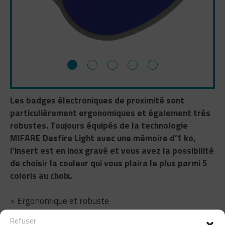
Les badges électroniques de proximité sont
particulièrement ergonomiques et également très
robustes. Toujours équipés de la technologie
MIFARE Desfire Light avec une mémoire d’1 ko,
l’insert est en inox gravé et vous avez la possibilité
de choisir la couleur qui vous plaira le plus parmi 5
coloris au choix.
> Ergonomique et robuste
> MIFARE® Desfire Light – Mémoire 1ko
Refuser