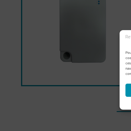
Re
Pou
coo
ces
nav
con