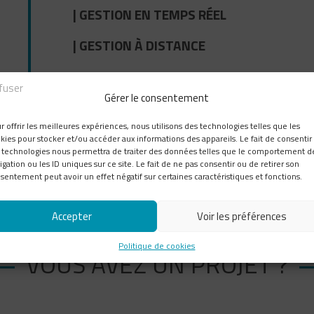
| GESTION EN TEMPS RÉEL
| GESTION À DISTANCE
fuser
Gérer le consentement
r offrir les meilleures expériences, nous utilisons des technologies telles que les
kies pour stocker et/ou accéder aux informations des appareils. Le fait de consentir
 technologies nous permettra de traiter des données telles que le comportement d
POUR TOUS
SANS
INSTALLATION
igation ou les ID uniques sur ce site. Le fait de ne pas consentir ou de retirer son
LES TYPES
ABONNEMENT
RAPIDE
sentement peut avoir un effet négatif sur certaines caractéristiques et fonctions.
D'ACCÈS
Accepter
Voir les préférences
Politique de cookies
VOUS AVEZ UN PROJET ?