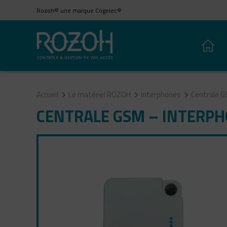
Rozoh© une marque Cogelec©
Accueil
Le matériel ROZOH
Interphones
Centrale G
CENTRALE GSM – INTERPH