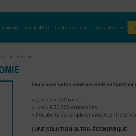
Aller au contenu
Aller au menu
Matériel
Rozoh.INFO
Contactez-nous
Nos actualités
SM – Interphonie
ONIE
Choisissez votre centrale GSM en fonction 
> Jusqu’à 5 000 codes
> Jusqu’à 50 000 accessoires
> Possibilité de compléter avec 3 contrôles d’
|
UNE SOLUTION ULTRA-ÉCONOMIQUE